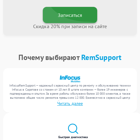
Записаться
Скидка 20% при записи на сайте
Почему выбирают
RemSupport
InfocusRemSupport — надежный сервисный центр по ремонту и обслуживанию техники
Infocus в Саратове со стажем от 10 лет. В штате компании — более 19 инженеров с
подтвержденным опытом. За время работы обслужено более 10 000 клиентов, а также
выполнено общее число ремонтов превысило 12 000. Ежемесячно в сервисный центр
поступает более 300 обращений, включая , , . Мы работаем с широким спектром
Читать далее
неисправностей и предлагаем стабильный уровень сервиса благодаря опыту
команды.
Быстрая диагностика