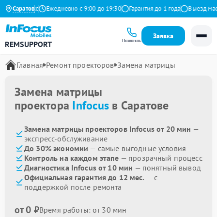
9 на Яндекс
Саратов
Ежедневно с 9:00 до 19:30
Гарантия до 1 года
Выезд масте
Заявка
Позвонить
REMSUPPORT
Главная
Ремонт проекторов
Замена матрицы
Замена матрицы
проектора
Infocus
в Саратове
Замена матрицы проекторов Infocus от 20 мин
—
экспресс-обслуживание
До 30% экономии
— самые выгодные условия
Контроль на каждом этапе
— прозрачный процесс
Диагностика Infocus от 10 мин
— понятный вывод
Официальная гарантия до 12 мес.
— с
поддержкой после ремонта
от 0 ₽
Время работы: от 30 мин