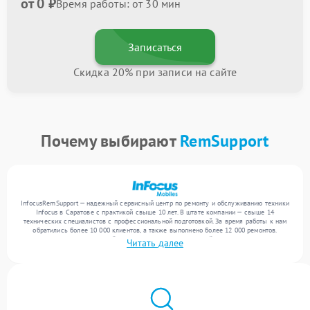
от 0 ₽
Время работы: от 30 мин
Записаться
Скидка 20% при записи на сайте
Почему выбирают
RemSupport
InfocusRemSupport — надежный сервисный центр по ремонту и обслуживанию техники
Infocus в Саратове с практикой свыше 10 лет. В штате компании — свыше 14
технических специалистов с профессиональной подготовкой. За время работы к нам
обратились более 10 000 клиентов, а также выполнено более 12 000 ремонтов.
Ежемесячно в сервисный центр поступает от 300 устройств, включая , , . Мы
Читать далее
устраняем поломки любой сложности и гарантируем высокое качество обслуживания
благодаря квалификации мастеров.