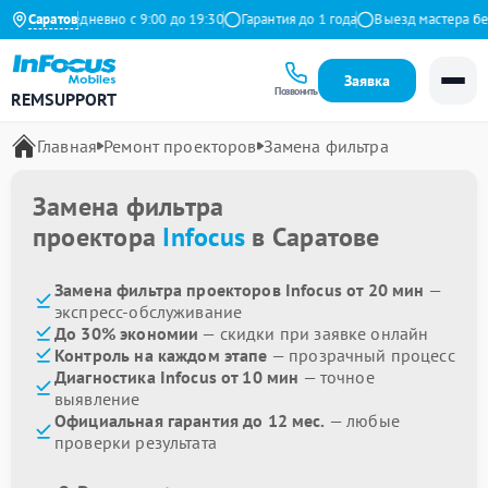
декс
Саратов
Ежедневно с 9:00 до 19:30
Гарантия до 1 года
Выезд мастера бесп
Заявка
Позвонить
REMSUPPORT
Главная
Ремонт проекторов
Замена фильтра
Замена фильтра
проектора
Infocus
в Саратове
Замена фильтра проекторов Infocus от 20 мин
—
экспресс-обслуживание
До 30% экономии
— скидки при заявке онлайн
Контроль на каждом этапе
— прозрачный процесс
Диагностика Infocus от 10 мин
— точное
выявление
Официальная гарантия до 12 мес.
— любые
проверки результата