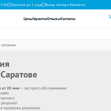
19:30
Гарантия до 1 года
Выезд мастера бесплатно
Цены
Гарантия
Отзывы
Контакты
 питания
ния
 Саратове
s от 20 мин
— экспресс-обслуживание
нлайн
 процесс
результат
 проверки результата