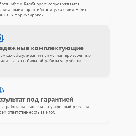
бота Infocus RemSupport сопровождается
описанными гарантийными условиями — без
змытых формулировок.
адёжные комплектующие
рамках обслуживания применяем проверенные
тали — для стабильной работы устройства.
езультат под гарантией
ша работа направлена на уверенный результат —
рём ответственность за итог.