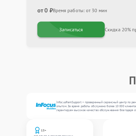
от 0 ₽
Время работы: от 30 мин
Записаться
Скидка 20% пр
П
InfocusRemSupport — проверенный сервисный центр по рем
опытом. За время работы обслужено более 10 000 клиентов
гарантируем высокое качество обслуживания благодаря 
13+
лет опыта в ремонте техники