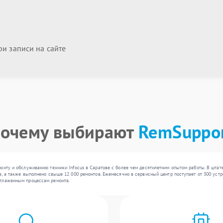
и записи на сайте
очему выбирают
RemSuppo
онту и обслуживанию техники Infocus в Саратове с более чем десятилетним опытом работы. В штат
, а также выполнено свыше 12 000 ремонтов. Ежемесячно в сервисный центр поступает от 300 устро
отлаженным процессам ремонта.