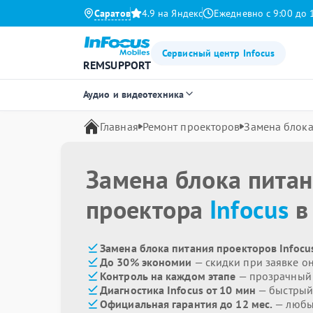
Саратов
4.9 на Яндекс
Ежедневно с 9:00 до 
Сервисный центр Infocus
REMSUPPORT
Аудио и видеотехника
Главная
Ремонт проекторов
Замена блока
Замена блока пита
проектора
Infocus
в
Замена блока питания проекторов Infocu
До 30% экономии
— скидки при заявке о
Контроль на каждом этапе
— прозрачный
Диагностика Infocus от 10 мин
— быстрый 
Официальная гарантия до 12 мес.
— любые