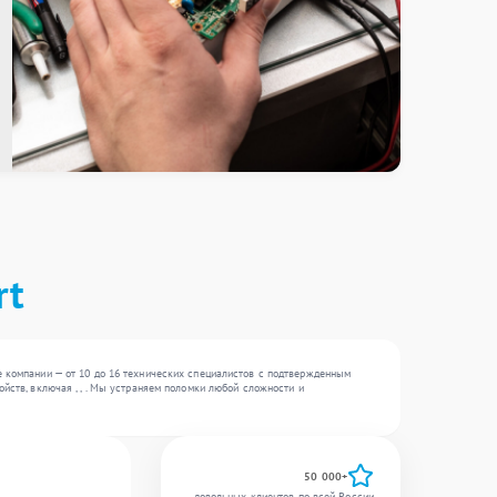
rt
е компании — от 10 до 16 технических специалистов с подтвержденным
йств, включая , , . Мы устраняем поломки любой сложности и
50 000+
довольных клиентов по всей России