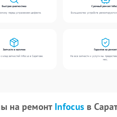
Быстрая диагностика
Срочный ремонт Infoc
ичину перед устранением дефекта.
Большинство устройств ремонтируются 
Запчасти в наличии
Гарантия на ремонт
склад запчастей Infocus в Саратове.
На все запчасти и услуги мы предостав
мес.
ы на ремонт
Infocus
в Сара