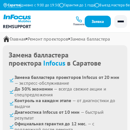
декс
Саратов
Ежедневно с 9:00 до 19:30
Гарантия до 1 года
Выезд мастера бесп
Заявка
Позвонить
REMSUPPORT
Главная
Ремонт проекторов
Замена балластера
Замена балластера
проектора
Infocus
в Саратове
Замена балластера проекторов Infocus от 20 мин
— экспресс-обслуживание
До 30% экономии
— всегда свежие акции и
спецпредложения
Контроль на каждом этапе
— от диагностики до
выдачи
Диагностика Infocus от 10 мин
— быстрый
результат
Официальная гарантия до 12 мес.
— с
поддержкой после ремонта