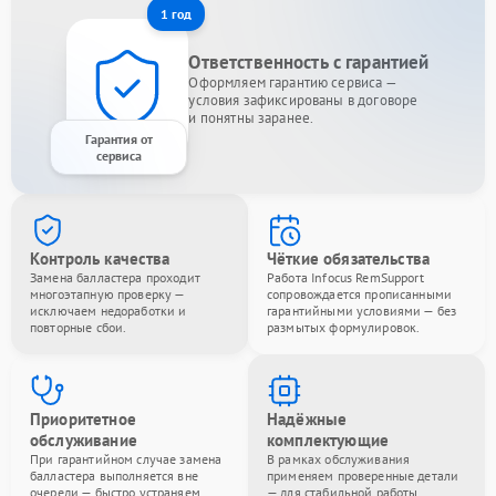
1 год
Ответственность с гарантией
Оформляем гарантию сервиса —
условия зафиксированы в договоре
и понятны заранее.
Гарантия от
сервиса
Контроль качества
Чёткие обязательства
Замена балластера проходит
Работа Infocus RemSupport
многоэтапную проверку —
сопровождается прописанными
исключаем недоработки и
гарантийными условиями — без
повторные сбои.
размытых формулировок.
Приоритетное
Надёжные
обслуживание
комплектующие
При гарантийном случае замена
В рамках обслуживания
балластера выполняется вне
применяем проверенные детали
очереди — быстро устраняем
— для стабильной работы