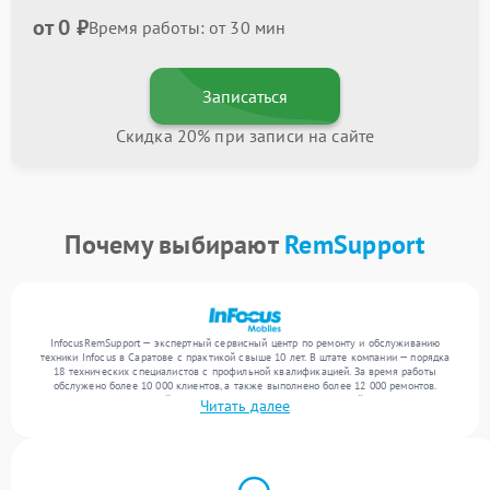
от 0 ₽
Время работы: от 30 мин
Записаться
Скидка 20% при записи на сайте
Почему выбирают
RemSupport
InfocusRemSupport — экспертный сервисный центр по ремонту и обслуживанию
техники Infocus в Саратове с практикой свыше 10 лет. В штате компании — порядка
18 технических специалистов с профильной квалификацией. За время работы
обслужено более 10 000 клиентов, а также выполнено более 12 000 ремонтов.
Ежемесячно в сервисный центр поступает более 300 обращений, включая , , . Мы
Читать далее
выполняем ремонт различного уровня сложности и предлагаем стабильный уровень
сервиса благодаря отлаженным процессам ремонта.