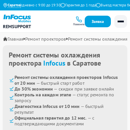
декс
Саратов
Ежедневно с 9:00 до 19:30
Гарантия до 1 года
Выезд мастера бес
Заявка
Позвонить
REMSUPPORT
Главная
Ремонт проекторов
Ремонт системы охлаждения
Ремонт системы охлаждения
проектора
Infocus
в Саратове
Ремонт системы охлаждения проекторов Infocus
от 20 мин
— быстрый старт работ
До 30% экономии
— скидки при заявке онлайн
Контроль на каждом этапе
— статус ремонта по
запросу
Диагностика Infocus от 10 мин
— быстрый
результат
Официальная гарантия до 12 мес.
— с
подтверждающими документами