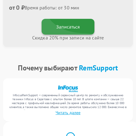
от 0 ₽
Время работы: от 30 мин
Записаться
Скидка 20% при записи на сайте
Почему выбирают
RemSupport
InfocusRemSupport — современный сервисный центр по ремонту и обслуживанию
техники Infocus в Саратове с опытом более 10 лет. В штате компании — свыше 22
мастеров с профильной квалификацией. За время работы обслужено более 10 000
клиентов, а также выполнено общее число ремонтов превысило 12 000. Ежемесячно в
сервисный центр поступает более 300 устройств, включая , , . Мы беремся за задачи
Читать далее
любой сложности и предлагаем стабильный уровень сервиса благодаря опыту
команды.