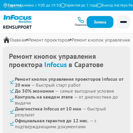
декс
Саратов
Ежедневно с 9:00 до 19:30
Гарантия до 1 года
Выезд мастера бесп
Заявка
Позвонить
REMSUPPORT
Главная
Ремонт проекторов
Ремонт кнопок управления
Ремонт кнопок управления
проектора
Infocus
в Саратове
Ремонт кнопок управления проекторов Infocus от
20 мин
— быстрый старт работ
До 30% экономии
— самые выгодные условия
Контроль на каждом этапе
— от диагностики до
выдачи
Диагностика Infocus от 10 мин
— быстрый
результат
Официальная гарантия до 12 мес.
— с
подтверждающими документами