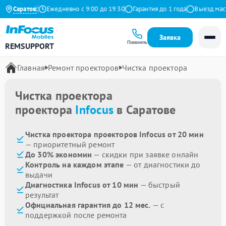
9 на Яндекс
Саратов
Ежедневно с 9:00 до 19:30
Гарантия до 1 года
Выезд масте
Заявка
Позвонить
REMSUPPORT
Главная
Ремонт проекторов
Чистка проектора
Чистка проектора
проектора
Infocus
в Саратове
Чистка проектора проекторов Infocus от 20 мин
— приоритетный ремонт
До 30% экономии
— скидки при заявке онлайн
Контроль на каждом этапе
— от диагностики до
выдачи
Диагностика Infocus от 10 мин
— быстрый
результат
Официальная гарантия до 12 мес.
— с
поддержкой после ремонта