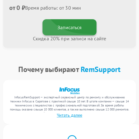
от 0 ₽
Время работы: от 30 мин
Записаться
Скидка 20% при записи на сайте
Почему выбирают
RemSupport
InfocusRemSupport — экспертный сервисный центр по ремонту и обслуживанию
техники Infocus в Саратове с практикой свыше 10 лет. В штате компании — свыше 14
технических специалистов с профессиональной подготовкой. За время работы
помощь оказана свыше 10 000 клиентов, а также выполнено свыше 12 000 ремонтов.
Ежемесячно в сервисный центр поступает свыше 300 единиц техники, включая , , . Мы
Читать далее
устраняем поломки любой сложности и поддерживаем высокий стандарт качества
благодаря использованию современного оборудования.