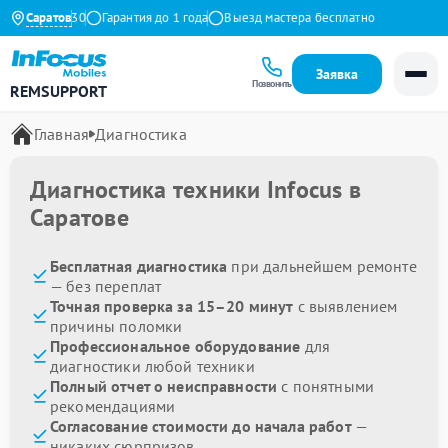
:00 до 19:30
Саратов
Гарантия до 1 года
Выезд мастера бесплатно
Заявка
Позвонить
REMSUPPORT
Главная
Диагностика
Диагностика техники Infocus в
Саратове
Бесплатная диагностика
при дальнейшем ремонте
— без переплат
Точная проверка за 15–20 минут
с выявлением
причины поломки
Профессиональное оборудование
для
диагностики любой техники
Полный отчет о неисправности
с понятными
рекомендациями
Согласование стоимости до начала работ
—
никаких сюрпризов