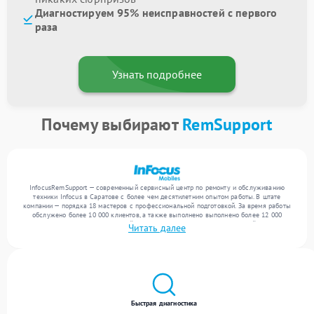
Диагностируем 95% неисправностей с первого
раза
Узнать подробнее
Почему выбирают
RemSupport
InfocusRemSupport — современный сервисный центр по ремонту и обслуживанию
техники Infocus в Саратове с более чем десятилетним опытом работы. В штате
компании — порядка 18 мастеров с профессиональной подготовкой. За время работы
обслужено более 10 000 клиентов, а также выполнено выполнено более 12 000
ремонтов. Ежемесячно в сервисный центр поступает более 300 обращений, включая , ,
Читать далее
. Мы устраняем поломки любой сложности и поддерживаем высокий стандарт
качества благодаря опыту команды.
Быстрая диагностика