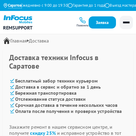
а Яндекс
Саратов
Ежедневно с 9:00 до 19:30
Гарантия до 1 года
Выезд мастера 
Заявка
Позвонить
REMSUPPORT
Главная
Доставка
Доставка техники Infocus в
Саратове
Бесплатный забор техники курьером
Доставка в сервис и обратно за 1 день
Бережная транспортировка
Отслеживание статуса доставки
Срочная доставка в течение нескольких часов
Оплата после получения и проверки устройства
Закажите ремонт в нашем сервисном центре, и
получите
скидку 25%
и исправное устройство в тот