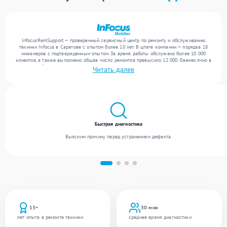
InfocusRemSupport — проверенный сервисный центр по ремонту и обслуживанию
техники Infocus в Саратове с опытом более 10 лет. В штате компании — порядка 18
инженеров с подтвержденным опытом. За время работы обслужено более 10 000
клиентов, а также выполнено общее число ремонтов превысило 12 000. Ежемесячно в
сервисный центр поступает свыше 300 единиц техники, включая , , . Мы устраняем
Читать далее
поломки любой сложности и поддерживаем высокий стандарт качества благодаря
квалификации мастеров.
Быстрая диагностика
Выясним причину перед устранением дефекта.
13+
30 мин
лет опыта в ремонте техники
среднее время диагностики