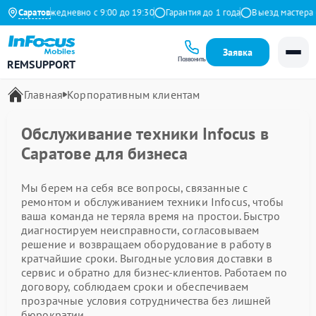
 Яндекс
Саратов
Ежедневно с 9:00 до 19:30
Гарантия до 1 года
Выезд мастера б
Заявка
Позвонить
REMSUPPORT
Главная
Корпоративным клиентам
Обслуживание техники Infocus в
Саратове для бизнеса
Мы берем на себя все вопросы, связанные с
ремонтом и обслуживанием техники Infocus, чтобы
ваша команда не теряла время на простои. Быстро
диагностируем неисправности, согласовываем
решение и возвращаем оборудование в работу в
кратчайшие сроки. Выгодные условия доставки в
сервис и обратно для бизнес-клиентов. Работаем по
договору, соблюдаем сроки и обеспечиваем
прозрачные условия сотрудничества без лишней
бюрократии.