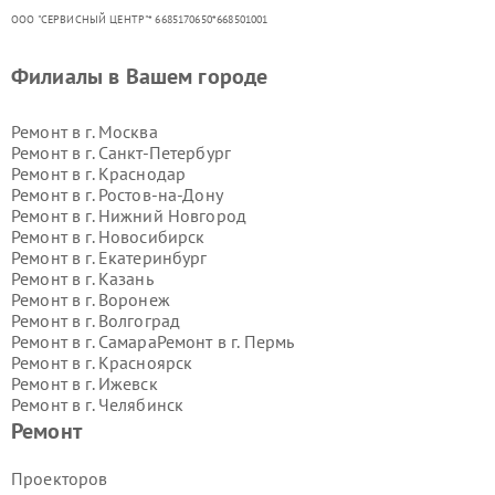
ООО "СЕРВИСНЫЙ ЦЕНТР"* 6685170650*668501001
Филиалы в Вашем городе
Ремонт в г.
Москва
Ремонт в г.
Санкт-Петербург
Ремонт в г.
Краснодар
Ремонт в г.
Ростов-на-Дону
Ремонт в г.
Нижний Новгород
Ремонт в г.
Новосибирск
Ремонт в г.
Екатеринбург
Ремонт в г.
Казань
Ремонт в г.
Воронеж
Ремонт в г.
Волгоград
Ремонт в г.
Самара
Ремонт в г.
Пермь
Ремонт в г.
Красноярск
Ремонт в г.
Ижевск
Ремонт в г.
Челябинск
Ремонт в г.
Тюмень
Ремонт в г.
Уфа
Ремонт
Ремонт в г.
Омск
Ремонт в г.
Иркутск
Ремонт в г.
Ярославль
Проекторов
Ремонт в г.
Саратов